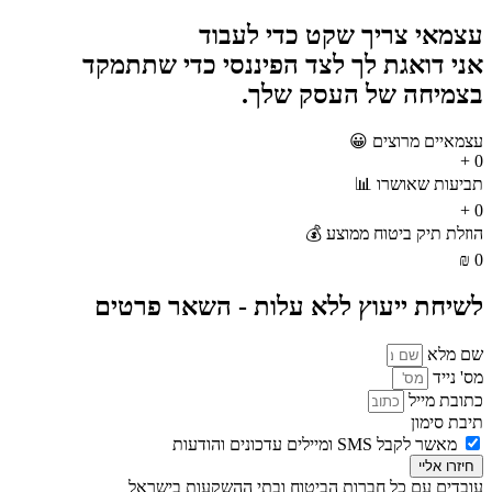
עצמאי צריך שקט כדי לעבוד
אני דואגת לך לצד הפיננסי כדי שתתמקד
בצמיחה של העסק שלך.
עצמאיים מרוצים 😀
+
0
תביעות שאושרו 📊
+
0
הוזלת תיק ביטוח ממוצע 💰
₪
0
לשיחת ייעוץ ללא עלות - השאר פרטים
שם מלא
מס' נייד
כתובת מייל
תיבת סימון
מאשר לקבל SMS ומיילים עדכונים והודעות
חיזרו אליי
עובדים עם כל חברות הביטוח ובתי ההשקעות בישראל