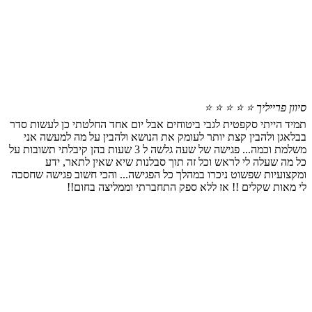
סיוון פרייליך
⭐ ⭐ ⭐ ⭐ ⭐
תמיד הייתי סקפטית לגבי ביטוחים אבל יום אחד החלטתי כן לעשות סדר
בבלאגן ולהבין קצת יותר לעומק את הנושא ולהבין על מה למעשה אני
משלמת וכמה... פגישה של שעה גלשה ל 3 שעות בהן קיבלתי תשובות על
כל מה שעלה לי לראש וכל זה תוך סבלנות שיא שאין לתאר, ידע
ומקצועיות שפשוט ניכרו במהלך כל הפגישה... והכי חשוב פגישה שחסכה
לי מאות שקלים !! אז ללא ספק התחברתי וממליצה בחום!!