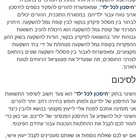
"
חיסכון לכל ילד
", שמאפשרת להורים להפקיד כספים לחיסכון
ארוך טווח עבור ילדיהם. במסגרת התוכנית, ההורים יכולים
לבחור בין מסלול פיקדון בנקאי לבין קופת גמל להשקעה. היתרון
המרכזי של קופת גמל להשקעה הוא היכולת להניב תשואות
גבוהות יותר בהשוואה לפיקדון בנקאי, הודות להשקעה בשוק ההון.
ההפקדות בקופת גמל להשקעה מנוהלות על ידי בתי השקעות
מקצועיים, ומאפשרות לעבור בין מסלולי השקעה שונים בהתאם
לצורכי החוסכים, מה שמגדיל את פוטנציאל הרווחים לטווח
הארוך.
לסיכום
השינוי בחוק "
חיסכון לכל ילד
" הוא צעד חשוב לשיפור התשואות
על החיסכון של ילדיכם ולמתן חופש בחירה רחב יותר להורים.
אני מזמינה אתכם לפנות אליי לייעוץ מקצועי בנושא ולהבין כיצד
השינוי יכול להשפיע על החיסכון הפנסיוני של ילדיכם. אני כאן כדי
לעזור לכם לקבל את ההחלטות הנכונות עבור עתידם הפיננסי.
אם יש לכם שאלות נוספות או שאתם מעוניינים לקבל ייעוץ אישי,