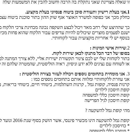
זו שאלה מצויינת שאני נתקלת בה הרבה וחשוב להבין את המשמעות שלה
1.אני בעלת רישיון ותעודת סוכן ביטוח פנסיוני בעלת מקצוע.
כחלק מכך אני כפופה למשרד האוצר אגף שוק ההון בתור סוכנת ביטוח עצמ
כך שההיצע שלי רחב מאד ויכול לבצע השקפה נכונה מבחינת צרכי הלקוח מול
ישנם לפעמים מוצרים שיכולים להיות עדיפים עבור הלקוח שהוא פחות מכיר ו
בנוסף יש לי אחריות מקצועית עבור לקוחותיי.
2.
שירות אישי וזמינות :
בסופו של דבר הכל מתנקז לכאן שירות לקוח.
בתור לקוחות שלי יש לכם צינור תקשורת ישירות אליי, ללא צורך המתנה למ
או לשוחח עם נציגים ללא ידע וניסיון, ראיה הוליסטית, שהמטרה שלהם זה
3.
אני מומחית בתחומים נוספים ויכולה לעזור בצורה הוליסטית :
אני עוזרת ללקוחותיי ומלווה אותם בתחומים נוספים כמו :
קרנות פנסיה, קופות גמל , קרנות השתלמות, ביטוחי חיים, ביטוחי בריאות, ב
קופת חיסכון לילדים
קופת חיסכון כללי למשפחה
קופת חיסכון לגיל הפרישה
מהי קופת גמל להשקעה ?
קופת גמל להשקעה הינו מכשיר פיננסי, אשר הושק בסוף שנת 2016 ונועד לעודד את הציבור לחסוך יותר כסף לעתיד.
* כחיסכון לילדים
* חיסכון כללי למשפחה