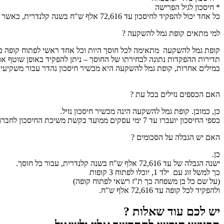
* חיסכון לגיל הפרישה
כל אחד יכול להפקיד לחיסכון עד 72,616 אלף ש"ח בשנה קלנדרית, כאשר המכשיר כולל הטבה ייחודית לחוסכים אחרי גיל 60
למי מתאים קופת גמל להשקעה ?
קופת גמל להשקעה מתאימה לכל חוסך היות וכל אחד ראשי לפתוח קופה כזו,
תדירות ההפקדות נתונה לבחירתו של החוסך – ניתן להפקיד באופן שוטף או 
במילים אחרות, קופת גמל להשקעה היא מכשיר חיסכון נהדר עבור משקיעים 
האם הכספים נזילים בכל עת ?
כן, כמובן. קופת גמל להשקעה הינה מכשיר חיסכון נזיל.
כספי החיסכון יועברו עד 7 ימי עסקים ממועד בקשת משיכת החיסכון לחברה המנהלת.
האם יש הגבלה על הסכומים ?
כן.
ישנה הגבלה של עד 72,616 אלף ש"ח בשנה קלנדרית, עבור כל חוסך.
כך למשל זוג עם ילד
1
, יוכלו לפתוח 3 קופות
(על שם כל בן משפחה כך ת"ז רשאי לפתוח קופה)
ולהפקיד לכל קופה עד 72,616 אלף ש"ח.
יש לכם עוד שאלות ?