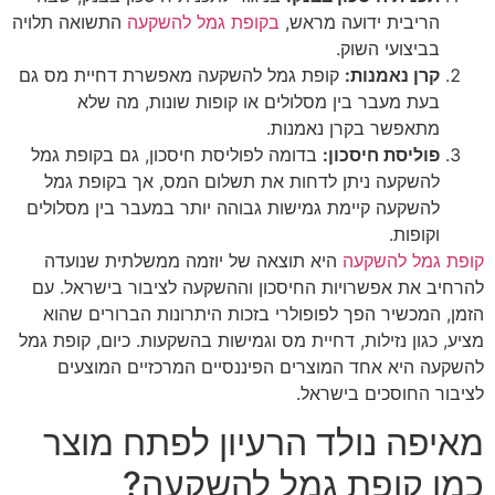
ריבית ידועה מראש,
בקופת גמל להשקעה
התשואה תלויה
ביצועי השוק.
רן נאמנות:
קופת גמל להשקעה מאפשרת דחיית מס גם
עת מעבר בין מסלולים או קופות שונות, מה שלא
תאפשר בקרן נאמנות.
וליסת חיסכון:
בדומה לפוליסת חיסכון, גם בקופת גמל
השקעה ניתן לדחות את תשלום המס, אך בקופת גמל
השקעה קיימת גמישות גבוהה יותר במעבר בין מסלולים
ופות.
מל להשקעה
היא תוצאה של יוזמה ממשלתית שנועדה
 את אפשרויות החיסכון וההשקעה לציבור בישראל. עם
מכשיר הפך לפופולרי בזכות היתרונות הברורים שהוא
גון נזילות, דחיית מס וגמישות בהשקעות. כיום, קופת גמל
 היא אחד המוצרים הפיננסיים המרכזיים המוצעים
החוסכים בישראל.
ה נולד הרעיון לפתח מוצר
 קופת גמל להשקעה?