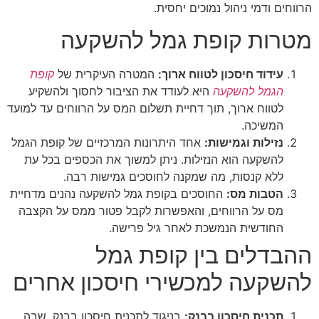
 ודמי ניהול נמוכים יחסית.
ות קופת גמל להשקעה
ידוד חיסכון לטווח ארוך:
המטרה העיקרית של
קופת
גמל להשקעה
היא לעודד את הציבור לחסוך ולהשקיע
טווח ארוך, תוך דחיית תשלום המס על הרווחים עד למועד
משיכה.
זילות וגמישות:
אחד היתרונות המרכזיים של קופת הגמל
השקעה הוא הנזילות. ניתן למשוך את הכספים בכל עת
לא קנסות, מה שמקנה לחוסכים גמישות רבה.
טבות מס:
החוסכים בקופת גמל להשקעה נהנים מדחיית
ס על הרווחים, והאפשרות לקבל פטור ממס על הקצבה
חודשית הנמשכת לאחר גיל פרישה.
לים בין קופת גמל
עה למכשירי חיסכון אחרים
כנית חיסכון בבנק:
בניגוד לתכנית חיסכון בבנק, שבה