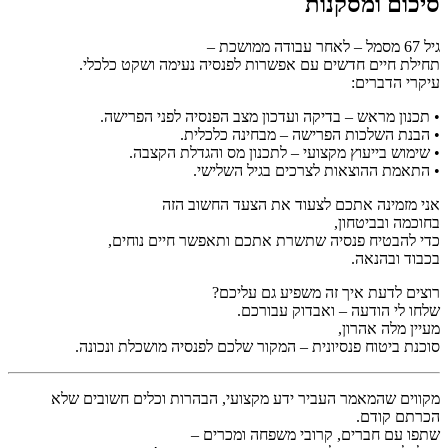
סיכום ומסקנות
גיל 67 מסמל – לאחר עבודה ממושכת –
תחילת חיים חדשים עם אפשרות לפנסיה נעימה ושקט כלכלי.
עיקרי הדברים:
• תכנון מראש – בדיקה ועדכון מצב הפנסיה לפני הפרישה.
• הבנת השלכות הפרישה – מבחינה כלכלית.
• שימוש בייעוץ מקצועי – לתכנון מס והגדלת הקצבה.
• התאמת ההוצאות לצרכים בגיל השלישי.
אני מזמינה אתכם לצעוד את הצעד החשוב הזה
בחוכמה ובביטחון,
כדי להבטיח פנסיה שתשרת אתכם ותאפשר חיים נוחים,
בכבוד ובהנאה.
רוצים לדעת איך זה משפיע גם עליכם?
שלחו לי הודעה – ואבדוק עבורכם.
מעיין מלה אהרון,
סוכנת ביטוח פנסיונית – המקור שלכם לפנסיה מושכלת ונכונה.
מקווים שהמאמר העביר ידע מקצועי, הבהרות וכלים חשובים שלא
הכרתם קודם.
שתפו עם חברים, קרובי משפחה ומכרים –