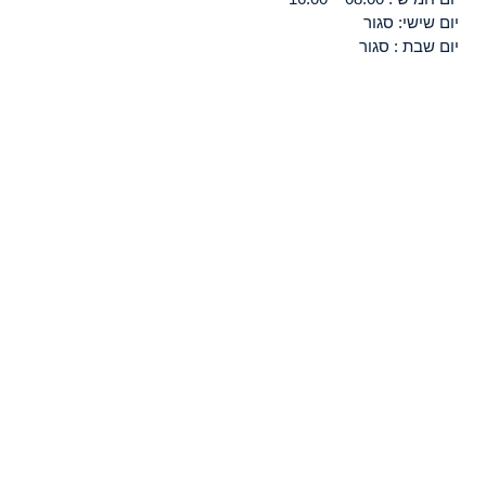
יום שישי: סגור
יום שבת : סגור