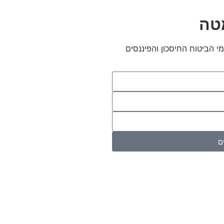
טה
י הביטוח החיסכון והפיננסים
ם