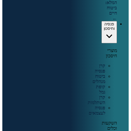
המלא:
ביטוח
חיים
←
פנסיה
וחיסכון
מוצרי
חיסכון
קרן
פנסיה
ביטוח
מנהלים
קופת
גמל
קרן
השתלמות
פנסיה
לעצמאים
השקעות
וכלים