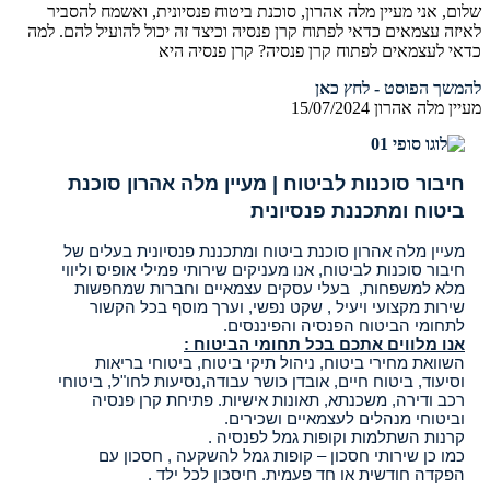
שלום, אני מעיין מלה אהרון, סוכנת ביטוח פנסיונית, ואשמח להסביר
לאיזה עצמאים כדאי לפתוח קרן פנסיה וכיצד זה יכול להועיל להם. למה
כדאי לעצמאים לפתוח קרן פנסיה? קרן פנסיה היא
להמשך הפוסט - לחץ כאן
מעיין מלה אהרון
15/07/2024
חיבור סוכנות לביטוח | מעיין מלה אהרון סוכנת
ביטוח ומתכננת פנסיונית
מעיין מלה אהרון סוכנת ביטוח ומתכננת פנסיונית בעלים של
חיבור סוכנות לביטוח, אנו מעניקים שירותי פמילי אופיס וליווי
מלא למשפחות, בעלי עסקים עצמאיים וחברות שמחפשות
שירות מקצועי ויעיל , שקט נפשי, וערך מוסף בכל הקשור
לתחומי הביטוח הפנסיה והפיננסים.
אנו מלווים אתכם בכל תחומי הביטוח :
השוואת מחירי ביטוח, ניהול תיקי ביטוח, ביטוחי בריאות
וסיעוד, ביטוח חיים, אובדן כושר עבודה,נסיעות לחו"ל, ביטוחי
רכב ודירה, משכנתא, תאונות אישיות. פתיחת קרן פנסיה
וביטוחי מנהלים לעצמאיים ושכירים.
קרנות השתלמות וקופות גמל לפנסיה .
כמו כן שירותי חסכון – קופות גמל להשקעה , חסכון עם
הפקדה חודשית או חד פעמית. חיסכון לכל ילד .