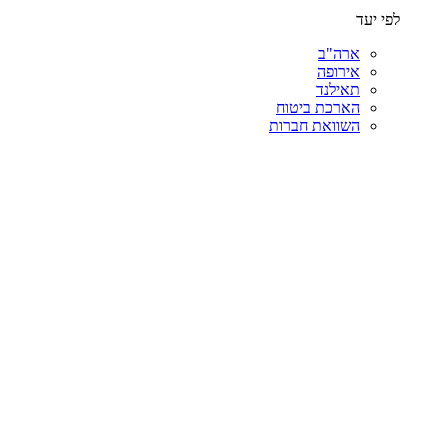
לפי יעד
ארה"ב
אירופה
תאילנד
הארכת ביטוח
השוואת חברות