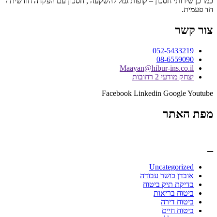
כמו כן שירותי חסכון – קופות גמל להשקעה , חסכון עם הפקדה חודשית /
חד פעמית.
צור קשר
052-5433219
08-6559090
Maayan@hibur-ins.co.il
יצחק מודעי 2 רחובות
Facebook
Linkedin
Google
Youtube
מפת האתר
_
Uncategorized
אובדן כושר עבודה
בדיקת תיק ביטוח
ביטוח בריאות
ביטוח דירה
ביטוח חיים