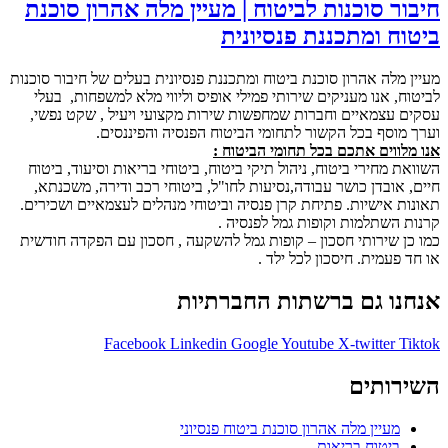
חיבור סוכנות לביטוח | מעיין מלה אהרון סוכנת
ביטוח ומתכננת פנסיונית
מעיין מלה אהרון סוכנת ביטוח ומתכננת פנסיונית בעלים של חיבור סוכנות
לביטוח, אנו מעניקים שירותי פמילי אופיס וליווי מלא למשפחות, בעלי
עסקים עצמאיים וחברות שמחפשות שירות מקצועי ויעיל , שקט נפשי,
וערך מוסף בכל הקשור לתחומי הביטוח הפנסיה והפיננסים.
אנו מלווים אתכם בכל תחומי הביטוח :
השוואת מחירי ביטוח, ניהול תיקי ביטוח, ביטוחי בריאות וסיעוד, ביטוח
חיים, אובדן כושר עבודה,נסיעות לחו"ל, ביטוחי רכב ודירה, משכנתא,
תאונות אישיות. פתיחת קרן פנסיה וביטוחי מנהלים לעצמאיים ושכירים.
קרנות השתלמות וקופות גמל לפנסיה .
כמו כן שירותי חסכון – קופות גמל להשקעה , חסכון עם הפקדה חודשית
או חד פעמית. חיסכון לכל ילד .
אנחנו גם ברשתות החברתיות
Facebook
Linkedin
Google
Youtube
X-twitter
Tiktok
השירותים
מעיין מלה אהרון סוכנת ביטוח פנסיוני
ביטוח בריאות