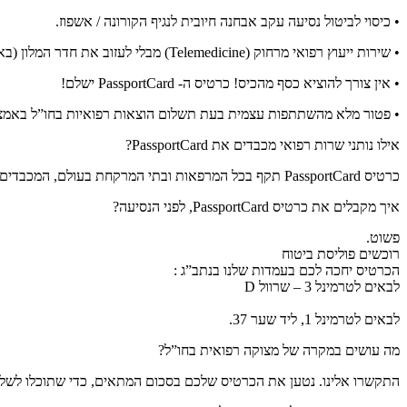
• כיסוי לביטול נסיעה עקב אבחנה חיובית לנגיף הקורונה / אשפוז.
• שירות ייעוץ רפואי מרחוק (Telemedicine) מבלי לעזוב את חדר המלון (באירופה, אנגליה, רוסיה, תאילנד).
• אין צורך להוציא כסף מהכיס! כרטיס ה- PassportCard ישלם!
• פטור מלא מהשתתפות עצמית בעת תשלום הוצאות רפואיות בחו”ל באמצעות כרטיס ה
אילו נותני שרות רפואי מכבדים את PassportCard?
כרטיס PassportCard תקף בכל המרפאות ובתי המרקחת בעולם, המכבדים MasterCard ו Visa.
איך מקבלים את כרטיס PassportCard, לפני הנסיעה?
פשוט.
רוכשים פוליסת ביטוח
הכרטיס יחכה לכם בעמדות שלנו בנתב”ג :
לבאים לטרמינל 3 – שרוול D
לבאים לטרמינל 1, ליד שער 37.
מה עושים במקרה של מצוקה רפואית בחו”ל?
התקשרו אלינו. נטען את הכרטיס שלכם בסכום המתאים, כדי שתוכלו לשלם 