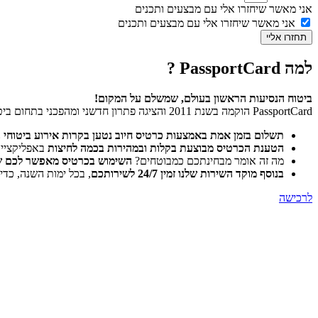
אני מאשר שיחזרו אלי עם מבצעים ותכנים
אני מאשר שיחזרו אלי עם מבצעים ותכנים
תחזרו אליי
למה PassportCard ?
ביטוח הנסיעות הראשון בעולם, שמשלם על המקום!
PassportCard הוקמה בשנת 2011 והציגה פתרון חדשני ומהפכני בתחום ביטוחי הנסיעות לחו”ל:
תשלום בזמן אמת באמצעות כרטיס חיוב נטען בקרות אירוע ביטוחי 
הטענת הכרטיס מבוצעת בקלות ובמהירות בכמה לחיצות
באפליקצייתPassportCard Pocket , או ביצירת קשר עם מוקד שירות הלקוחות במגוון ערוצים: ווטסאפ, פייסבוק, ובא
מה זה אומר מבחינתכם כמבוטחים?
השימוש בכרטיס מאפשר לכם של
בנוסף מוקד השירות שלנו זמין 24/7 לשירותכם
, בכל ימות השנה, כדי
לרכישה