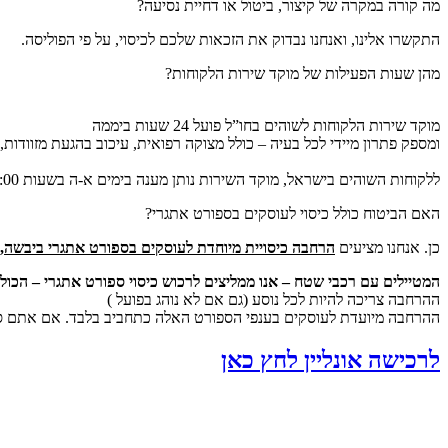
מה קורה במקרה של קיצור, ביטול או דחיית נסיעה?
התקשרו אלינו, ואנחנו נבדוק את הזכאות שלכם לכיסוי, על פי הפוליסה.
מהן שעות הפעילות של מוקד שירות הלקוחות?
מוקד שירות הלקוחות לשוהים בחו”ל פועל 24 שעות ביממה
ומספק פתרון מיידי לכל בעיה – כולל מצוקה רפואית, עיכוב בהגעת מזוודות, 
ללקוחות השוהים בישראל, מוקד השירות נותן מענה בימים א-ה בשעות 08:00-18:00 ובימי ו’ וערבי חג 08:00-13:00 (בחגי ישראל המוקד אינו פעיל)
האם הביטוח כולל כיסוי לעוסקים בספורט אתגרי?
כן. אנחנו מציעים
הרחבה כיסויית מיוחדת לעוסקים בספורט אתגרי ביבשה, ב
המטיילים עם רכבי שטח – אנו ממליצים לרכוש כיסוי ספורט אתגרי – הכולל גם
ההרחבה צריכה להיות לכל נוסע (גם אם לא נוהג בפועל )
ההרחבה מיועדת לעוסקים בענפי הספורט האלה כתחביב בלבד. אם אתם ספור
לרכישה אונליין לחץ כאן