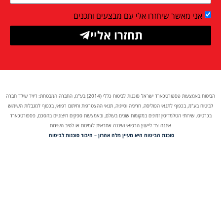
אני מאשר שיחזרו אלי עם מבצעים ותכנים
תחזרו אליי
הביטוח באמצעות פספורטכארד ישראל סוכנות לביטוח כללי (2014) בע"מ, החברה המבטחת: דיויד שילד חברה
לביטוח בע"מ, בכפוף לתנאי הפוליסה, חריגיה וסייגיה, תנאי ההצטרפות וחיתום רפואי, בכפוף למגבלות השימוש
בכרטיס. שירותי הטלמדיסין זמינים במקומות שונים בעולם, ובאמצעות ספקים חיצוניים בהסכם, פספורטכארד
איננה צד לייעוץ הרפואי ואיננה אחראית לזמינות או לטיב השירות
סוכנת הביטוח היא מעיין מלה אהרון – חיבור סוכנות לביטוח