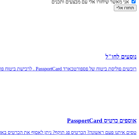
אני מאשר שיחזרו אלי עם מבצעים ותכנים
תחזרו אליי
נוסעים לחו"ל
רוכשים פוליסת ביטוח של פספורטכארד PassportCard . לרכישת ביטוח פוליסת נסיעות לחו"ל לחץ כאן
אוספים כרטיס PassportCard
טסים איתנו פעם ראשונה? הכרטיס פג תוקף? ניתן לאסוף את הכרטיס באחת מנקודות החלוקה שלנו: בנתב”ג טרמינל 3, שרוול D/טרמינל 1, מו