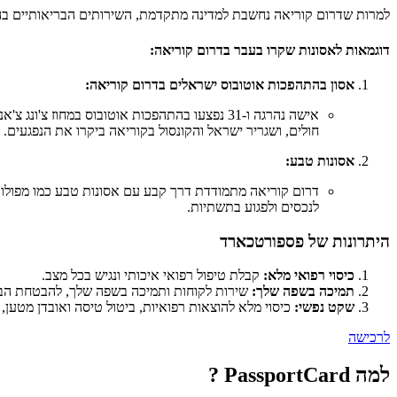
למרות שדרום קוריאה נחשבת למדינה מתקדמת, השירותים הבריאותיים בה ע
דוגמאות לאסונות שקרו בעבר בדרום קוריאה:
אסון בהתהפכות אוטובוס ישראלים בדרום קוריאה:
אישה נהרגה ו-31 נפצעו בהתהפכות אוטובוס במח
חולים, ושגריר ישראל והקונסול בקוריאה ביקרו את הנפגעים.
אסונות טבע:
דרום קוריאה מתמודדת דרך קבע עם אסונות טבע כמו מפולות בו
לנכסים ולפגוע בתשתיות.
היתרונות של פספורטכארד
כיסוי רפואי מלא:
קבלת טיפול רפואי איכותי ונגיש בכל מצב.
תמיכה בשפה שלך:
שירות לקוחות ותמיכה בשפה שלך, להבטחת הב
שקט נפשי:
כיסוי מלא להוצאות רפואיות, ביטול טיסה ואובדן מטען,
לרכישה
למה PassportCard ?