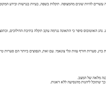
שויים להיות שונים מהמצופה. תקלות בשפה, בעיות בנגישות ובידע המקומ
וז צ'ונג צ'אנג. נהג האוטובוס סיפר כי התאונה נגרמה עקב תקלה בתיבת ההילוכים
ץ, סערות חורף עזות וגלי צונאמי. עם זאת, הנפוצים ביותר הם סערות טייפו
נה מלאה של המצב.
 כך שתוכל ליהנות מהנסיעה ללא דאגות.