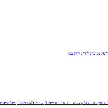
ל המודיעין (למעט טיסות פנים ארצי-אילת) או בסניפים נבחרים כמפורט ברשימה