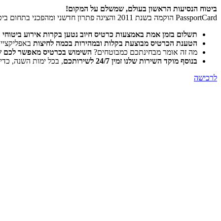
ביטוח הנסיעות הראשון בעולם, שמשלם על המקום!
PassportCard הוקמה בשנת 2011 והציגה פתרון חדשני ומהפכני בתחום ביטוחי הנסיעות לחו”ל:
תשלום בזמן אמת באמצעות כרטיס חיוב נטען בקרות אירוע ביטוחי 
הטענת הכרטיס מבוצעת בקלות ובמהירות בכמה לחיצות
באפליקצייתPassportCard Pocket , או ביצירת קשר עם מוקד שירות הלקוחות במגוון ערוצים: ווטסאפ, פייסבוק, ובא
מה זה אומר מבחינתכם כמבוטחים?
השימוש בכרטיס מאפשר לכם של
בנוסף מוקד השירות שלנו זמין 24/7 לשירותכם
, בכל ימות השנה, כדי
לרכישה