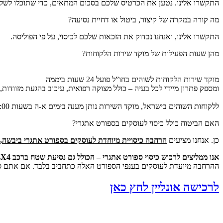
התקשרו אלינו. נטען את הכרטיס שלכם בסכום המתאים, כדי שתוכלו לשלם 
מה קורה במקרה של קיצור, ביטול או דחיית נסיעה?
התקשרו אלינו, ואנחנו נבדוק את הזכאות שלכם לכיסוי, על פי הפוליסה.
מהן שעות הפעילות של מוקד שירות הלקוחות?
מוקד שירות הלקוחות לשוהים בחו”ל פועל 24 שעות ביממה
ומספק פתרון מיידי לכל בעיה – כולל מצוקה רפואית, עיכוב בהגעת מזוודות, 
ללקוחות השוהים בישראל, מוקד השירות נותן מענה בימים א-ה בשעות 08:00-18:00 ובימי ו’ וערבי חג 08:00-13:00 (בחגי ישראל המוקד אינו פעיל)
האם הביטוח כולל כיסוי לעוסקים בספורט אתגרי?
כן. אנחנו מציעים
הרחבה כיסויית מיוחדת לעוסקים בספורט אתגרי ביבשה, ב
אנו ממליצים לרכוש כיסוי ספורט אתגרי – הכולל גם נסיעת שטח ברכב 4X4 .
ההרחבה מיועדת לעוסקים בענפי הספורט האלה כתחביב בלבד. אם אתם ספור
לרכישה אונליין לחץ כאן