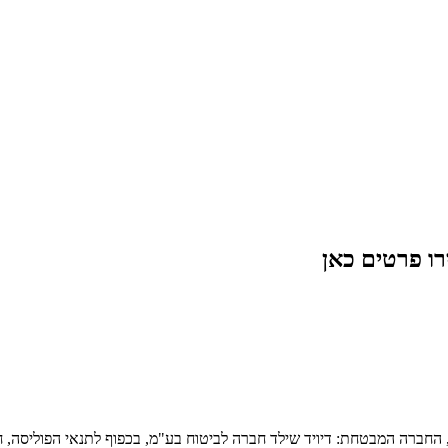
רו פרטים כאן
צעות פספורטכארד ישראל סוכנות לביטוח כללי (2014) בע"מ, החברה המבטחת: דיויד שילד חברה לביטוח בע"