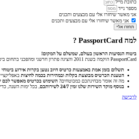
כתובת מייל
מספר נייד
אני מאשר שיחזרו אלי עם מבצעים ותכנים
אני מאשר שיחזרו אלי עם מבצעים ותכנים
תחזרו אליי
למה PassportCard ?
ביטוח הנסיעות הראשון בעולם, שמשלם על המקום!
PassportCard הוקמה בשנת 2011 והציגה פתרון חדשני ומהפכני בתחום ביטוחי הנסיעות לחו”ל:
תשלום בזמן אמת באמצעות כרטיס חיוב נטען בקרות אירוע ביטוחי 
הטענת הכרטיס מבוצעת בקלות ובמהירות בכמה לחיצות
באפליקצייתPassportCard Pocket , או ביצירת קשר עם מוקד שירות הלקוחות במגוון ערוצים: ווטסאפ, פייסבוק, ובא
מה זה אומר מבחינתכם כמבוטחים?
השימוש בכרטיס מאפשר לכם של
בנוסף מוקד השירות שלנו זמין 24/7 לשירותכם
, בכל ימות השנה, כדי
לרכישה