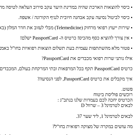
• כיסוי להוצאות הארכת שהיה במדינת היעד עקב סירוב העלאה לטיסה מחשש להיד
• כיסוי לביטול נסיעה עקב אבחנה חיובית לנגיף הקורונה / אשפוז.
• שירות ייעוץ רפואי מרחוק (Telemedicine) מבלי לעזוב את חדר המלון (באירופה, אנגליה, רוסיה, תאילנד).
• אין צורך להוציא כסף מהכיס! כרטיס ה- PassportCard ישלם!
• פטור מלא מהשתתפות עצמית בעת תשלום הוצאות רפואיות בחו”ל באמצעות כרטיס ה
אילו נותני שרות רפואי מכבדים את PassportCard?
כרטיס PassportCard תקף בכל המרפאות ובתי המרקחת בעולם, המכבדים MasterCard ו Visa.
איך מקבלים את כרטיס PassportCard, לפני הנסיעה?
פשוט.
רוכשים פוליסת ביטוח
הכרטיס יחכה לכם בעמדות שלנו בנתב”ג :
לבאים לטרמינל 3 – שרוול D
לבאים לטרמינל 1, ליד שער 37.
מה עושים במקרה של מצוקה רפואית בחו”ל?