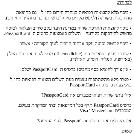
לבחירה:
• כיסוי מלא להוצאות רפואיות במקרה חירום בחו”ל – גם כתוצאה
מהידבקות בקורונה (למעט מקרים מיוחדים שיתעדכנו בתהליך החיתום).
• כיסוי להוצאות הארכת שהיה במדינת היעד עקב סירוב העלאה לטיסה
מחשש להידבקות בקורונה – תשלום באמצעות כרטיס ה- PassportCard.
• כיסוי לביטול נסיעה עקב אבחנה חיובית לנגיף הקורונה / אשפוז.
• שירות ייעוץ רפואי מרחוק (Telemedicine) מבלי לעזוב את חדר המלון
(באירופה, אנגליה, רוסיה, תאילנד).
• אין צורך להוציא כסף מהכיס! כרטיס ה- PassportCard ישלם!
• פטור מלא מהשתתפות עצמית בעת תשלום הוצאות רפואיות בחו”ל
באמצעות כרטיס ה- PassportCard.
אילו נותני שרות רפואי מכבדים את PassportCard?
כרטיס PassportCard תקף בכל המרפאות ובתי המרקחת בעולם,
המכבדים MasterCard ו Visa.
איך מקבלים את כרטיס PassportCard, לפני הנסיעה?
פשוט.