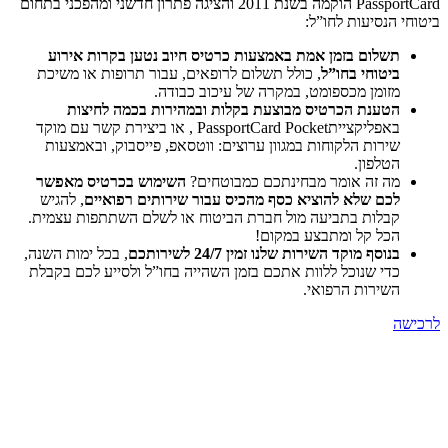
PassportCard הוקמה בשנת 2011 והציגה פתרון חדשני ומהפכני בתחום
ביטוחי הנסיעות לחו”ל:
תשלום בזמן אמת באמצעות כרטיס חיוב נטען בקרות אירוע
ביטוחי בחו”ל
, כולל תשלום לרופאים, עבור תרופות או משיכת
מזומן מכספומט, במקרה של עיכוב כבודה.
הטענת הכרטיס מבוצעת בקלות ובמהירות בכמה לחיצות
באפליקצייתPassportCard Pocket , או ביצירת קשר עם מוקד
שירות הלקוחות במגוון ערוצים: ווטסאפ, פייסבוק, ובאמצעות
הטלפון.
מה זה אומר מבחינתכם כמבוטחים?
השימוש בכרטיס מאפשר
לכם שלא להוציא כסף מהכיס עבור שירותים רפואיים
, להגיש
קבלות בתביעה מול חברת הביטוח או לשלם השתתפות עצמית.
הכל קל ומתבצע במקום!
בנוסף מוקד השירות שלנו זמין 24/7 לשירותכם
, בכל ימות השנה,
כדי שנוכל ללוות אתכם בזמן השהייה בחו”ל ולסייע לכם בקבלת
השירות הרפואי.
לרכישה