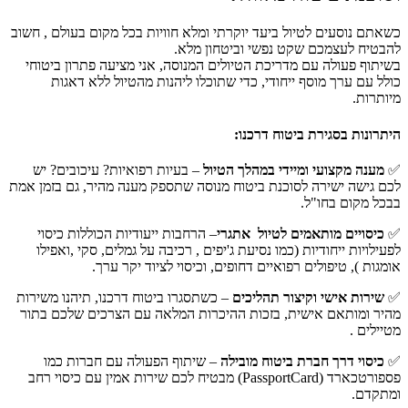
כשאתם נוסעים לטיול ביעד יוקרתי ומלא חוויות בכל מקום בעולם , חשוב
להבטיח לעצמכם שקט נפשי וביטחון מלא.
בשיתוף פעולה עם מדריכת הטיולים המנוסה, אני מציעה פתרון ביטוחי
כולל עם ערך מוסף ייחודי, כדי שתוכלו ליהנות מהטיול ללא דאגות
מיותרות.
היתרונות בסגירת ביטוח דרכנו:
✅
מענה מקצועי ומיידי במהלך הטיול
– בעיות רפואיות? עיכובים? יש
לכם גישה ישירה לסוכנת ביטוח מנוסה שתספק מענה מהיר, גם בזמן אמת
בבכל מקום בחו"ל.
✅
כיסויים מותאמים לטיול אתגרי
– הרחבות ייעודיות הכוללות כיסוי
לפעילויות ייחודיות (כמו נסיעת ג'יפים , רכיבה על גמלים, סקי ,ואפילו
אומגות ), טיפולים רפואיים דחופים, וכיסוי לציוד יקר ערך.
✅
שירות אישי וקיצור תהליכים
– כשתסגרו ביטוח דרכנו, תיהנו משירות
מהיר ומותאם אישית, בזכות ההיכרות המלאה עם הצרכים שלכם בתור
מטיילים .
✅
כיסוי דרך חברת ביטוח מובילה
– שיתוף הפעולה עם חברות כמו
פספורטכארד (PassportCard) מבטיח לכם שירות אמין עם כיסוי רחב
ומתקדם.